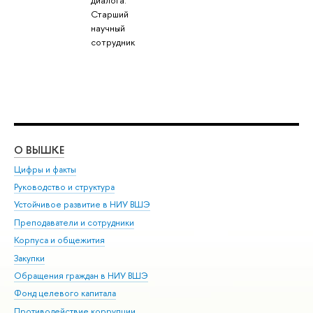
диалога:
Старший
научный
сотрудник
О ВЫШКЕ
ОБ
Цифры и факты
Ли
Руководство и структура
Дов
Устойчивое развитие в НИУ ВШЭ
Ол
Преподаватели и сотрудники
При
Корпуса и общежития
Вы
Закупки
При
Обращения граждан в НИУ ВШЭ
Ас
Фонд целевого капитала
До
Противодействие коррупции
Цен