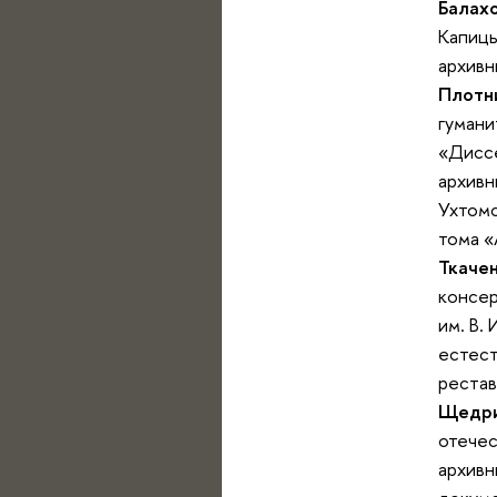
Балах
Капицы
архивн
Плотн
гумани
«Диссе
архивн
Ухтомс
тома 
Ткаче
консер
им. В.
естест
рестав
Щедри
отечес
архивн