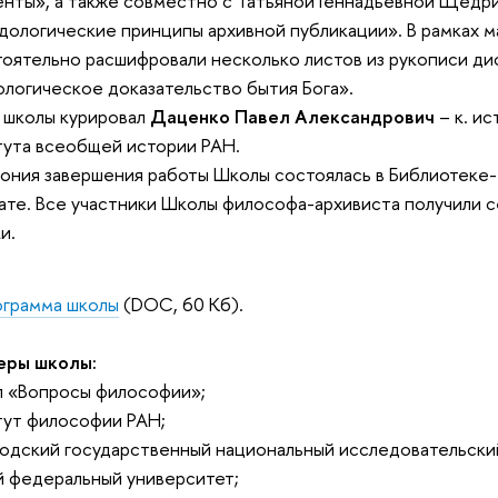
нты», а также совместно с Татьяной Геннадьевной Щедр
ологические принципы архивной публикации». В рамках м
оятельно расшифровали несколько листов из рукописи ди
логическое доказательство бытия Бога».
 школы курировал
Даценко Павел Александрович
– к. ис
ута всеобщей истории РАН.
ния завершения работы Школы состоялась в Библиотеке-
ате. Все участники Школы философа-архивиста получили 
ки.
грамма школы
(DOC, 60 Кб).
еры школы:
 «Вопросы философии»;
ут философии РАН;
одский государственный национальный исследовательски
 федеральный университет;