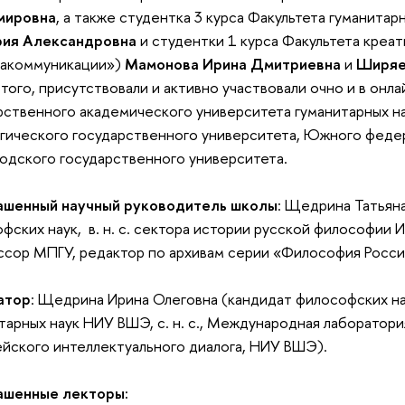
мировна
, а также студентка 3 курса Факультета гуманитар
рия Александровна
и студентки 1 курса Факультета креа
акоммуникации»)
Мамонова Ирина Дмитриевна
и
Ширяе
того, присутствовали и активно участвовали очно и в он
рственного академического университета гуманитарных н
гического государственного университета, Южного феде
одского государственного университета.
ашенный научный руководитель школы
: Щедрина Татьян
фских наук, в. н. с. сектора истории русской философии
сор МПГУ, редактор по архивам серии «Философия Росси
.
атор
: Щедрина Ирина Олеговна (кандидат философских на
тарных наук НИУ ВШЭ, с. н. с., Международная лаборатор
йского интеллектуального диалога, НИУ ВШЭ).
ашенные лекторы: