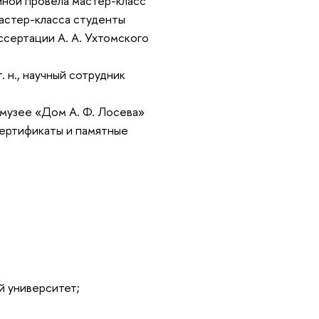
иной провела мастер-класс
астер-класса студенты
ссертации А. А. Ухтомского
т. н., научный сотрудник
музее «Дом А. Ф. Лосева»
сертификаты и памятные
й университет;