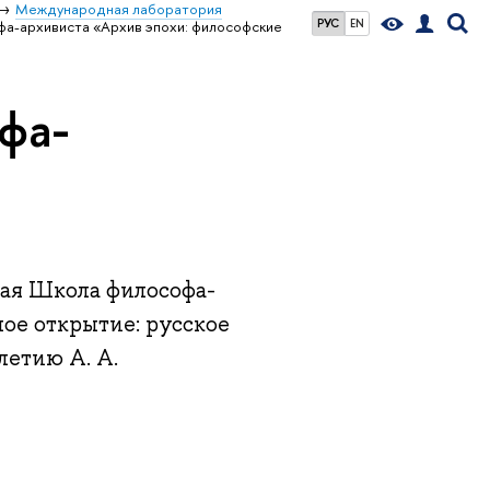
Международная лаборатория
РУС
EN
фа-архивиста «Архив эпохи: философские
фа-
кая Школа философа-
ное открытие: русское
летию А. А.