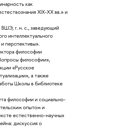
инарность как
стествознания XIX-XX вв.» и
 ВШЭ, г. н. с., заведующий
го интеллектуального
 и перспективы».
. сектора философии
«Вопросы философии»,
екции «Русское
туализации», а также
работы Школы в библиотеке
итута философии и социально-
ательским опытом и
тексте естественно-научных
ейна: дискуссия о