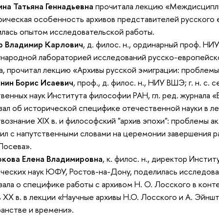
на Татьяна Геннадьевна
прочитала лекцию «Междисципл
ическая особенность архивов представителей русского е
лась опытом исследовательской работы.
р Владимир Карлович
, д. филос. н., ординарный проф. НИУ
ародной лабораторией исследований русско-европейско
а, прочитал лекцию «Архивы русской эмиграции: проблемы
нин Борис Исаевич
, проф., д. филос. н., НИУ ВШЭ; г. н. с
венных наук Института философии РАН, гл. ред. журнала 
зал об исторической специфике отечественной науки в л
вознание XIX в. и философский "архив эпохи": проблемы ак
ил с напутственными словами на церемонии завершения 
Лосева».
кова Елена Владимировна
, к. филос. н., директор Инст
ческих наук ЮФУ, Ростов-на-Дону, поделилась исследов
зала о специфике работы с архивом Н. О. Лосского в кон
 XX в. в лекции «Научные архивы Н.О. Лосского и А. Эйншт
анстве и времени».