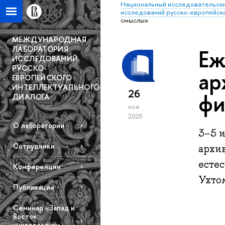
Национальный исследовательски
исследований русско-европейско
смыслы»
МЕЖДУНАРОДНАЯ
ЛАБОРАТОРИЯ
Еж
ИССЛЕДОВАНИЙ
РУССКО-
ар
ЕВРОПЕЙСКОГО
ИНТЕЛЛЕКТУАЛЬНОГО
26
фи
ДИАЛОГА
ноя
2025
О лаборатории
3−5 и
Сотрудники
архив
естес
Конференции
Ухто
Публикации
Семинар «Запад и
Восток:
универсализм