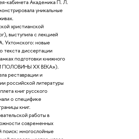
я-кабинета Академика П. Л.
емонстрировала уникальные
хивах.
ской христианской
г), выступила с лекцией
А. Ухтомского: новые
го текста диссертации
рамках подготовки книжного
Й ПОЛОВИНЫ ХХ ВЕКА»).
ела реставрации и
рии российской литературы
плета книг русского
знали о специфике
раницы книг.
вательской работы в
можности современных
й поиск: многослойные