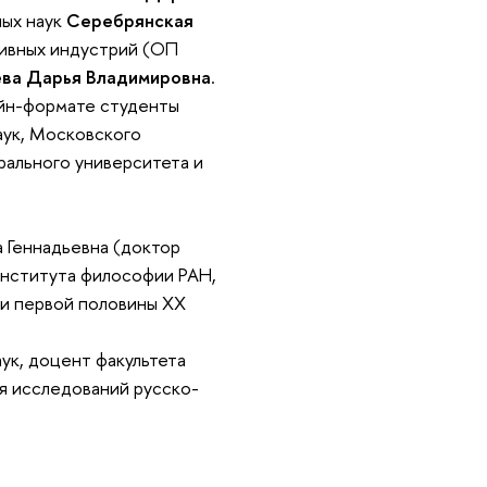
ных наук
Серебрянская
тивных индустрий (ОП
ва Дарья Владимировна
.
лайн-формате студенты
аук, Московского
рального университета и
а Геннадьевна (доктор
 Института философии РАН,
и первой половины ХХ
ук, доцент факультета
ия исследований русско-