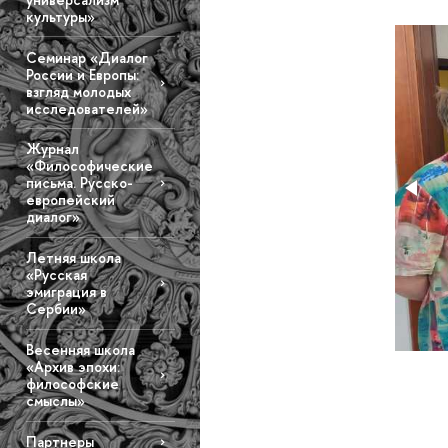
культуры»
Семинар «Диалог
России и Европы:
взгляд молодых
исследователей»
Журнал
«Философические
письма. Русско-
европейский
диалог»
Летняя школа
«Русская
эмиграция в
Сербии»
Весенняя школа
«Архив эпохи:
философские
смыслы»
Партнеры