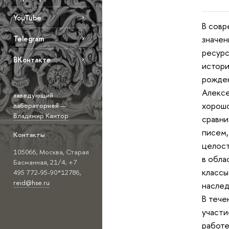
YouTube
В совр
значен
Telegram
ресурс
ВКонтакте
истори
рожден
Алексе
заведующий
хорошо
лабораторией
—
Владимир Кантор
сравни
писем,
Контакты
целост
105066, Москва, Старая
в обла
Басманная, 21/4; +7
классы
495 772-95-90*12786,
reid@hse.ru
наслед
В тече
участи
работе