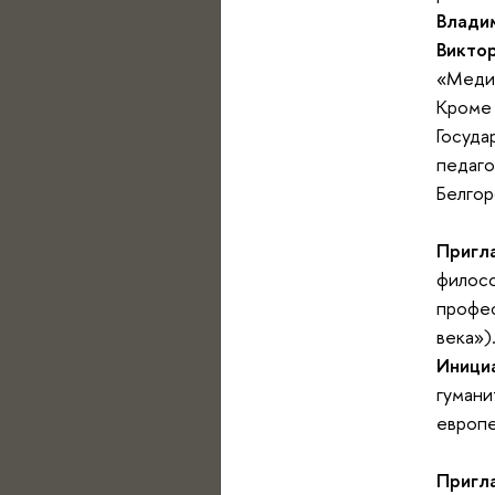
Влади
Викто
«Меди
Кроме 
Госуда
педаго
Белгор
Пригл
филосо
профес
века»)
Иници
гумани
европе
Пригл