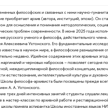
еменных философских и связанных с ними научно-гуманит
ие приобретает архив (автора, институций, эпохи). Он ст
ом для осмысления и понимания методологических, социа
ческих проблем современности. В июне 2025 года исполн
ия русского ученого и философа, действительного члена 
я Алексеевича Ухтомского. Его фундаментальные исследо
 известны в научном мире, а философские размышления от
тельно недавно. Идейное содержание этих архивных эгод
 маргиналий и черновых набросков – позволяет сегодня по
ной, междисциплинарной философской концепции, включ
сти естествознания, интеллектуальной культуры и духовнос
 Школы философа-архивиста были посвящены прежде всег
ием А. А. Ухтомского.
ние трех дней интенсивных занятий студенты слушали лек
е в мастер-классах по архивной работе и реставрационно
 школы приняла аспирантка Школы иностранных языков 