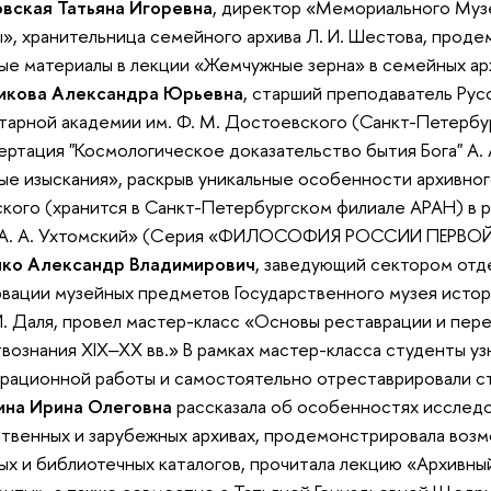
овская Татьяна Игоревна
, директор «Мемориального Музе
», хранительница семейного архива Л. И. Шестова, прод
ые материалы в лекции «Жемчужные зерна» в семейных ар
икова Александра Юрьевна
, старший преподаватель Рус
тарной академии им. Ф. М. Достоевского (Санкт-Петербур
ртация "Космологическое доказательство бытия Бога" А. 
ые изыскания», раскрыв уникальные особенности архивно
кого (хранится в Санкт-Петербургском филиале АРАН) в 
«А. А. Ухтомский» (Серия «ФИЛОСОФИЯ РОССИИ ПЕРВО
нко Александр Владимирович
, заведующий сектором отд
вации музейных предметов Государственного музея исто
 И. Даля, провел мастер-класс «Основы реставрации и пере
вознания XIX‒XX вв.» В рамках мастер-класса студенты у
рационной работы и самостоятельно отреставрировали ст
на Ирина Олеговна
рассказала об особенностях исследо
твенных и зарубежных архивах, продемонстрировала воз
ых и библиотечных каталогов, прочитала лекцию «Архивны