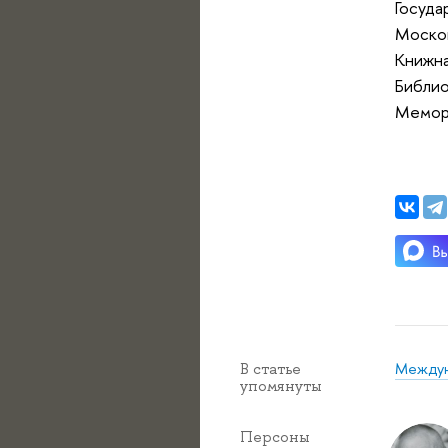
Госуда
Москов
Книжна
Библио
Мемори
Междун
В статье
упомянуты
Персоны