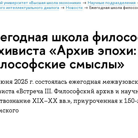
й университет «Высшая школа экономики»
Научные подразделения
го интеллектуального диалога
Новости
Ежегодная школа филосо
егодная школа филосо
хивиста «Архив эпохи:
лософские смыслы»
юня 2025 г. состоялась ежегодная межвузовс
иста «Встреча III. Философский архив и науч
твознание XIX–XX вв.», приуроченная к 150-
мского