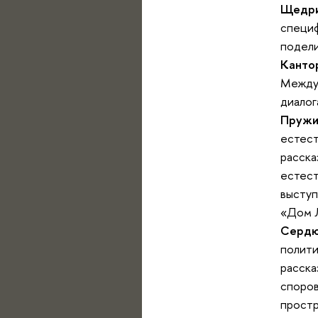
Щедри
специф
подели
Канто
Междун
диалог
Пружи
естест
расска
естест
выступ
«Дом 
Сердю
полити
расска
споров
простр