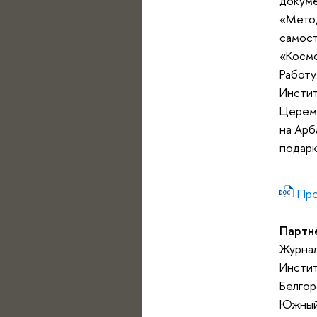
докуме
«Метод
самост
«Космо
Работу
Инстит
Церемо
на Арб
подар
Про
Партн
Журнал
Инстит
Белгор
Южный