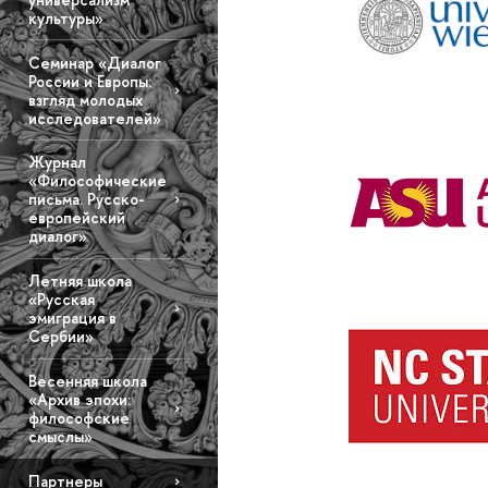
культуры»
Семинар «Диалог
России и Европы:
взгляд молодых
исследователей»
Журнал
«Философические
письма. Русско-
европейский
диалог»
Летняя школа
«Русская
эмиграция в
Сербии»
Весенняя школа
«Архив эпохи:
философские
смыслы»
Партнеры