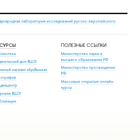
ународная лаборатория исследований русско-европейского
ЕСУРСЫ
ПОЛЕЗНЫЕ ССЫЛКИ
блиотека
Министерство науки и
высшего образования РФ
дательский дом ВШЭ
Министерство просвещения
ижный магазин «БукВышка»
РФ
пография
Массовые открытые онлайн-
диацентр
курсы
рналы ВШЭ
бликации