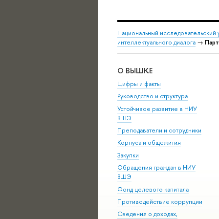
Национальный исследовательский 
интеллектуального диалога
→
Пар
О ВЫШКЕ
Цифры и факты
Руководство и структура
Устойчивое развитие в НИУ
ВШЭ
Преподаватели и сотрудники
Корпуса и общежития
Закупки
Обращения граждан в НИУ
ВШЭ
Фонд целевого капитала
Противодействие коррупции
Сведения о доходах,