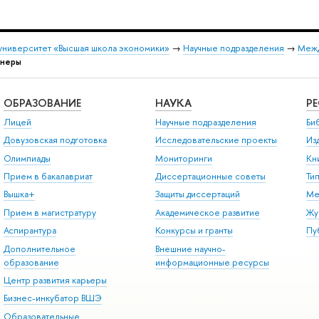
университет «Высшая школа экономики»
→
Научные подразделения
→
Межд
тнеры
ОБРАЗОВАНИЕ
НАУКА
Р
Лицей
Научные подразделения
Би
Довузовская подготовка
Исследовательские проекты
Из
Олимпиады
Мониторинги
Кн
Прием в бакалавриат
Диссертационные советы
Ти
Вышка+
Защиты диссертаций
Ме
Прием в магистратуру
Академическое развитие
Жу
Аспирантура
Конкурсы и гранты
Пу
Дополнительное
Внешние научно-
образование
информационные ресурсы
Центр развития карьеры
Бизнес-инкубатор ВШЭ
Образовательные