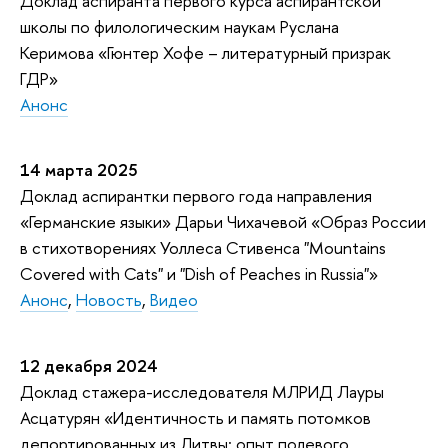
Доклад аспиранта первого курса аспирантской
школы по филологическим наукам Руслана
Керимова «Гюнтер Хофе – литературный призрак
ГДР»
Анонс
14 марта 2025
Доклад аспирантки первого года направления
«Германские языки» Дарьи Чихачевой «Образ России
в стихотворениях Уоллеса Стивенса "Mountains
Covered with Cats" и "Dish of Peaches in Russia"»
Анонс
,
Новость
,
Видео
12 декабря 2024
Доклад стажера-исследователя МЛРИД Лауры
Асцатурян «Идентичность и память потомков
депортированных из Литвы: опыт полевого