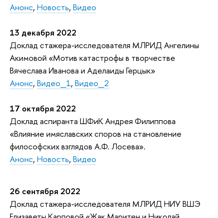
Анонс
,
Новость
,
Видео
13 декабря 2022
Доклад стажера-исследователя МЛРИД Ангелины
Акимовой «Мотив катастрофы в творчестве
Вячеслава Иванова и Аделаиды Герцык»
Анонс
,
Видео_1
,
Видео_2
17 октября 2022
Доклад аспиранта ШФиК Андрея Филиппова
«Влияние имяславских споров на становление
философских взглядов А.Ф. Лосева».
Анонс
,
Новость
,
Видео
26 сентября 2022
Доклад стажера-исследователя МЛРИД НИУ ВШЭ
Елизаветы Карповой «Жак Маритен и Николай