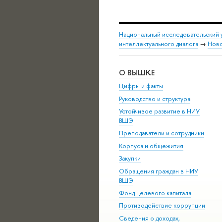
Национальный исследовательский 
интеллектуального диалога
→
Нов
О ВЫШКЕ
Цифры и факты
Руководство и структура
Устойчивое развитие в НИУ
ВШЭ
Преподаватели и сотрудники
Корпуса и общежития
Закупки
Обращения граждан в НИУ
ВШЭ
Фонд целевого капитала
Противодействие коррупции
Сведения о доходах,