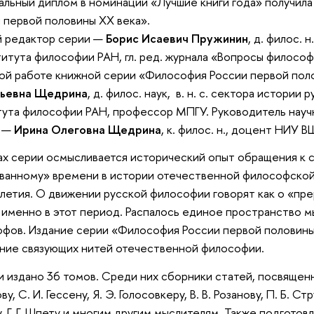
льный диплом в номинации «Лучшие книги года» получил
 первой половины ХХ века».
й редактор серии —
Борис Исаевич Пружинин
, д. филос. 
титута философии РАН, гл. ред. журнала «Вопросы философ
ой работе книжной серии «Философия России первой пол
дьевна Щедрина
, д. филос. наук, в. н. с. сектора истории
ута философии РАН, профессор МПГУ. Руководитель нау
 —
Ирина Олеговна
Щедрина
, к. филос. н., доцент НИУ В
ах серии осмысливается исторический опыт обращения к 
ванному» времени в истории отечественной философско
летия. О движении русской философии говорят как о «пре
 именно в этот период. Распалось единое пространство м
фов. Издание серии «Философия России первой половины
ние связующих нитей отечественной философии.
и издано 36 томов. Среди них сборники статей, посвященны
ву, С. И. Гессену, Я. Э. Голосовкеру, В. В. Розанову, П. Б. Ст
, Г. Г. Шпету и многим другим мыслителям. Также подготов