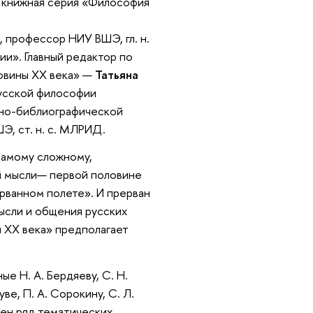
а книжная серия «Философия
н., профессор НИУ ВШЭ, гл. н.
ии». Главный редактор по
овины ХХ века» —
Татьяна
 русской философии
чно-библиографической
ШЭ, ст. н. с. МЛРИД.
самому сложному,
й мысли— первой половине
рванном полете». И прерван
ысли и общения русских
 ХХ века» предполагает
е Н. А. Бердяеву, С. Н.
руве, П. А. Сорокину, С. Л.
лен ряд тематических