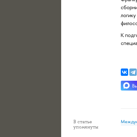
сборни
логику
филосо
К подг
специа
Междун
В статье
упомянуты