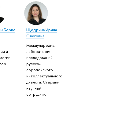
н Борис
Щедрина Ирина
Олеговна
Международная
ии и
лаборатория
логии:
исследований
сор
русско-
европейского
интеллектуального
диалога: Старший
научный
сотрудник