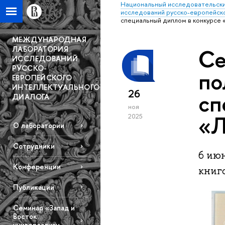
Национальный исследовательски
исследований русско-европейско
специальный диплом в конкурсе 
МЕЖДУНАРОДНАЯ
ЛАБОРАТОРИЯ
Се
ИССЛЕДОВАНИЙ
РУССКО-
по
ЕВРОПЕЙСКОГО
ИНТЕЛЛЕКТУАЛЬНОГО
26
сп
ДИАЛОГА
ноя
«Л
2025
О лаборатории
Сотрудники
6 июн
Конференции
книг
Публикации
Семинар «Запад и
Восток:
универсализм