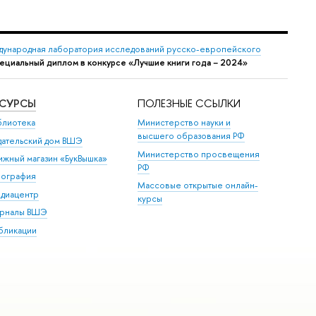
ународная лаборатория исследований русско-европейского
циальный диплом в конкурсе «Лучшие книги года − 2024»
ЕСУРСЫ
ПОЛЕЗНЫЕ ССЫЛКИ
блиотека
Министерство науки и
высшего образования РФ
дательский дом ВШЭ
Министерство просвещения
ижный магазин «БукВышка»
РФ
пография
Массовые открытые онлайн-
диацентр
курсы
рналы ВШЭ
бликации