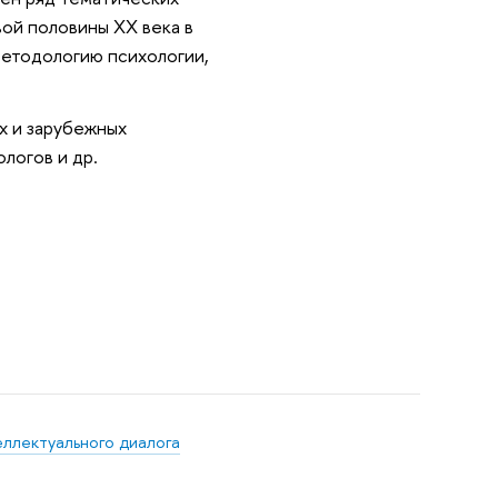
ой половины XX века в
методологию психологии,
х и зарубежных
логов и др.
ллектуального диалога