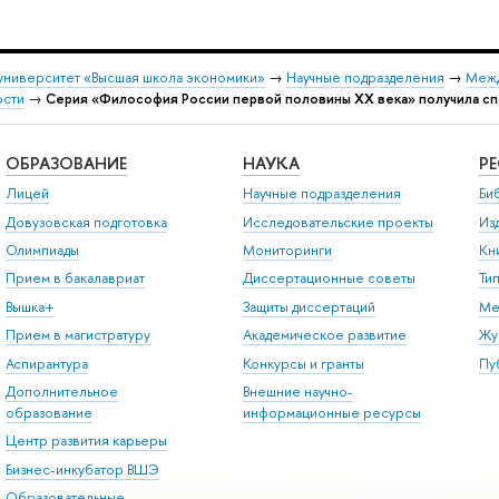
университет «Высшая школа экономики»
→
Научные подразделения
→
Межд
ости
→
Серия «Философия России первой половины ХХ века» получила спе
ОБРАЗОВАНИЕ
НАУКА
Р
Лицей
Научные подразделения
Би
Довузовская подготовка
Исследовательские проекты
Из
Олимпиады
Мониторинги
Кн
Прием в бакалавриат
Диссертационные советы
Ти
Вышка+
Защиты диссертаций
Ме
Прием в магистратуру
Академическое развитие
Жу
Аспирантура
Конкурсы и гранты
Пу
Дополнительное
Внешние научно-
образование
информационные ресурсы
Центр развития карьеры
Бизнес-инкубатор ВШЭ
Образовательные