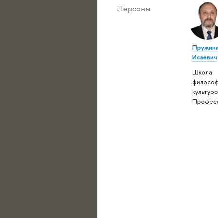
Персоны
Пружини
Исаевич
Школа
философ
культуро
Профес