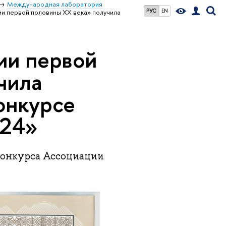
Международная лаборатория
РУС
EN
и первой половины ХХ века» получила
ии первой
чила
онкурсе
024»
 конкурса Ассоциации