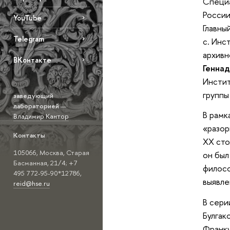
Специа
России
YouTube
Главны
Telegram
с. Инс
архивн
ВКонтакте
Генна
Инстит
группы
заведующий
лабораторией
—
В рамк
Владимир Кантор
«разор
Контакты
ХХ сто
105066, Москва, Старая
он был
Басманная, 21/4; +7
филосо
495 772-95-90*12786,
выявле
reid@hse.ru
В сери
Булгако
Франку