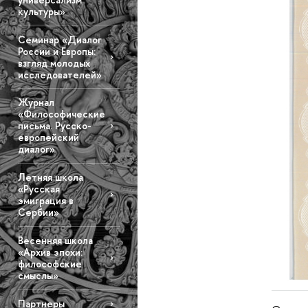
культуры»
Семинар «Диалог
России и Европы:
взгляд молодых
исследователей»
Журнал
«Философические
письма. Русско-
европейский
диалог»
Летняя школа
«Русская
эмиграция в
Сербии»
Весенняя школа
«Архив эпохи:
философские
смыслы»
Партнеры