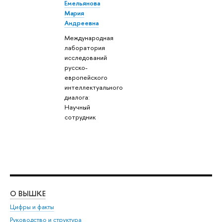
Емельянова
Мария
Андреевна
Международная
лаборатория
исследований
русско-
европейского
интеллектуального
диалога:
Научный
сотрудник
О ВЫШКЕ
ОБ
Цифры и факты
Ли
Руководство и структура
Дов