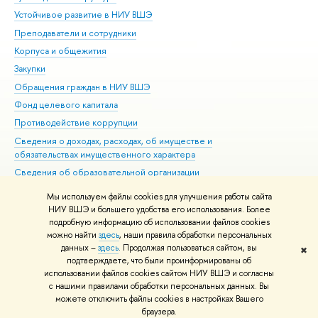
Устойчивое развитие в НИУ ВШЭ
Ол
Преподаватели и сотрудники
При
Корпуса и общежития
Вы
Закупки
При
Обращения граждан в НИУ ВШЭ
Ас
Фонд целевого капитала
До
Противодействие коррупции
Цен
Сведения о доходах, расходах, об имуществе и
Би
обязательствах имущественного характера
Об
Сведения об образовательной организации
Обр
Людям с ограниченными возможностями здоровья
Мы используем файлы cookies для улучшения работы сайта
Единая платежная страница
НИУ ВШЭ и большего удобства его использования. Более
подробную информацию об использовании файлов cookies
Работа в Вышке
можно найти
здесь
, наши правила обработки персональных
данных –
здесь
. Продолжая пользоваться сайтом, вы
✖
Редактору
подтверждаете, что были проинформированы об
© НИУ ВШЭ 1993–2026
Адреса и контакты
Условия использования
использовании файлов cookies сайтом НИУ ВШЭ и согласны
с нашими правилами обработки персональных данных. Вы
материалов
Политика конфиденциальности
Карта сайта
можете отключить файлы cookies в настройках Вашего
Шрифты HSE Sans и HSE Slab разработаны в
Школе дизайна НИУ ВШЭ
браузера.