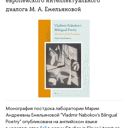
европейского интеллектуального
диалога М. А. Емельяновой
Монография постдока лаборатории Марии
Андреевны Емельяновой "Vladimir Nabokov's Bilingual
Poetry" опубликована на английском языке
в издательстве
Вrill
в серии Studies in Slavic Literature