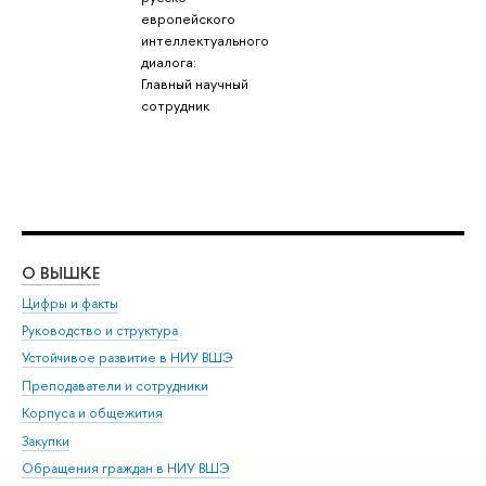
европейского
интеллектуального
диалога:
Главный научный
сотрудник
О ВЫШКЕ
ОБ
Цифры и факты
Ли
Руководство и структура
Дов
Устойчивое развитие в НИУ ВШЭ
Ол
Преподаватели и сотрудники
При
Корпуса и общежития
Вы
Закупки
При
Обращения граждан в НИУ ВШЭ
Ас