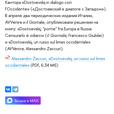
Кантора «Dostoevskij in dialogo con
l’Occidente» («Достоевский в диалоге с Западом»).
В апреле два периодических издания Италии,
AVVenire и il Giornale, опубликовали рецензии на
книгу: «Dostoevskij, "ponte" fra Europa e Russia
Censurarlo è odiarci» (
il Giornale,
Francesco Giubilei)
и «Dostoevskij, un russo sul limes occidentale»
(
AVVenire
, Alessandro Zaccuri).
Alessandro Zaccuri, «Dostoevskij, un russo sul limes
occidentale»
(PDF, 6.34 Мб)