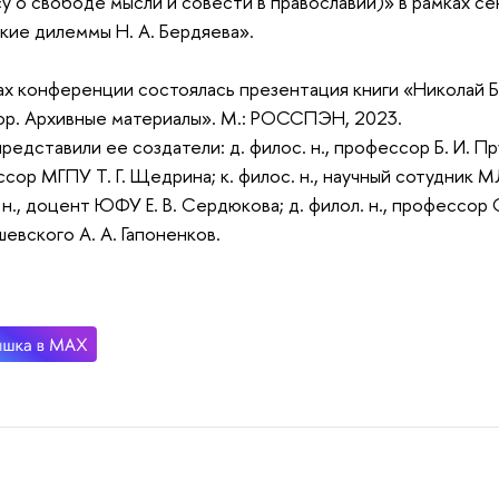
у о свободе мысли и совести в православии)» в рамках с
кие дилеммы Н. А. Бердяева».
ах конференции состоялась презентация книги «Николай 
ор. Архивные материалы». М.: РОССПЭН, 2023.
представили ее создатели: д. филос. н., профессор Б. И. Пру
сор МГПУ Т. Г. Щедрина; к. филос. н., научный сотудник 
 н., доцент ЮФУ Е. В. Сердюкова; д. филол. н., профессор С
евского А. А. Гапоненков.