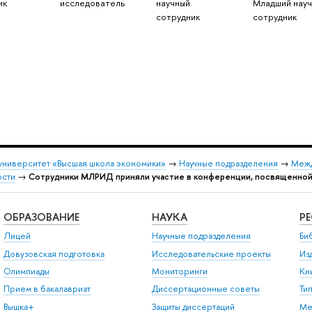
ик
исследователь
научный
Младший нау
сотрудник
сотрудник
университет «Высшая школа экономики»
→
Научные подразделения
→
Межд
ости
→
Сотрудники МЛРИД приняли участие в конференции, посвященной 
ОБРАЗОВАНИЕ
НАУКА
Р
Лицей
Научные подразделения
Би
Довузовская подготовка
Исследовательские проекты
Из
Олимпиады
Мониторинги
Кн
Прием в бакалавриат
Диссертационные советы
Ти
Вышка+
Защиты диссертаций
Ме