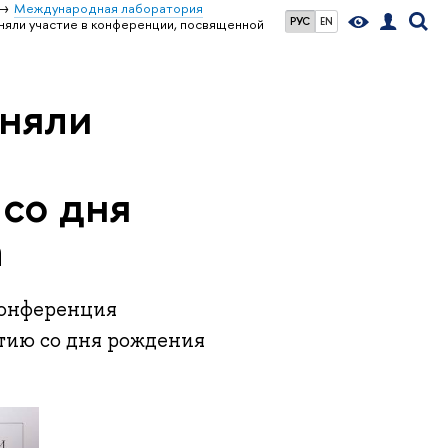
Международная лаборатория
РУС
EN
ли участие в конференции, посвященной
няли
со дня
а
конференция
етию со дня рождения