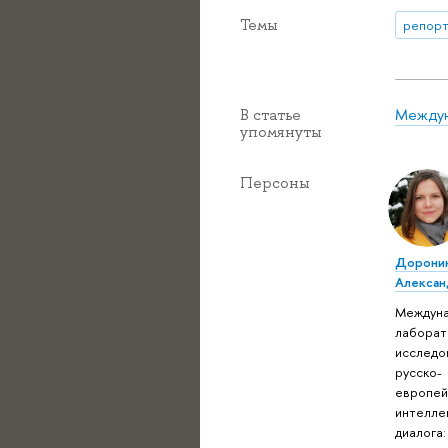
Темы
репорт
Междун
В статье
упомянуты
Персоны
Доронин
Алексан
Междун
лаборат
исследо
русско-
европей
интелле
диалога