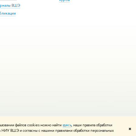
рналы ВШЭ
бликации
ьзовании файлов cookies можно найти
здесь
, наши правила обработки
и
Карта сайта
Редактору
✖
том НИУ ВШЭ и согласны с нашими правилами обработки персональных