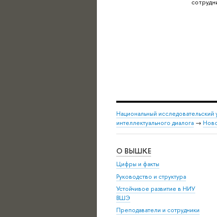
сотрудн
Национальный исследовательский 
интеллектуального диалога
→
Нов
О ВЫШКЕ
Цифры и факты
Руководство и структура
Устойчивое развитие в НИУ
ВШЭ
Преподаватели и сотрудники