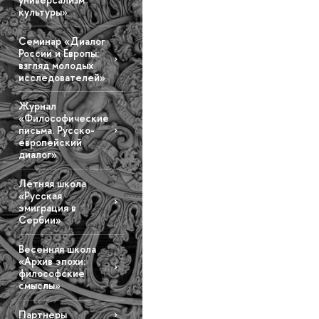
культуры»
Семинар «Диалог
России и Европы:
взгляд молодых
исследователей»
Журнал
«Философические
письма. Русско-
европейский
диалог»
Летняя школа
«Русская
эмиграция в
Сербии»
Весенняя школа
«Архив эпохи:
философские
смыслы»
Партнеры