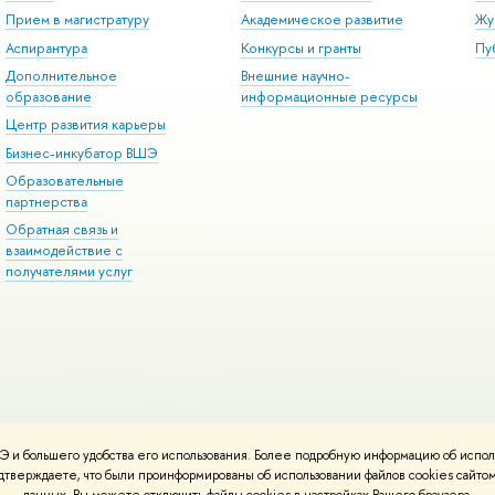
Прием в магистратуру
Академическое развитие
Жу
Аспирантура
Конкурсы и гранты
Пу
Дополнительное
Внешние научно-
образование
информационные ресурсы
Центр развития карьеры
Бизнес-инкубатор ВШЭ
Образовательные
партнерства
Обратная связь и
взаимодействие с
получателями услуг
 и большего удобства его использования. Более подробную информацию об испол
онтакты
Условия использования материалов
Политика конфиденциальност
подтверждаете, что были проинформированы об использовании файлов cookies сай
ботаны в
Школе дизайна НИУ ВШЭ