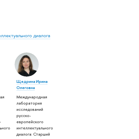
ллектуального диалога
Щедрина Ирина
Олеговна
ая
Международная
лаборатория
й
исследований
русско-
о
европейского
ьного
интеллектуального
диалога: Старший