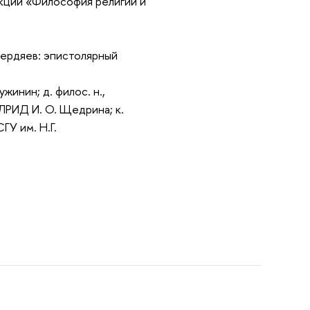
екции «Философия религии и
Бердяев: эпистолярный
жинин; д. филос. н.,
МЛРИД И. О. Щедрина; к.
ГУ им. Н.Г.