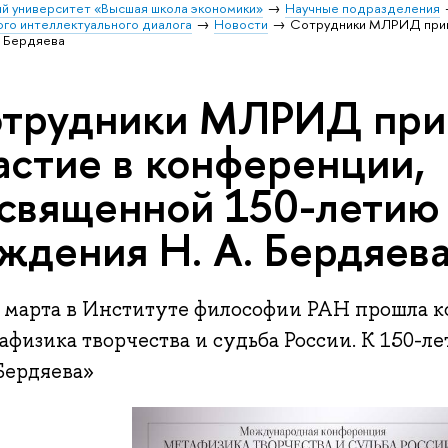
й университет «Высшая школа экономики»
Научные подразделения
го интеллектуального диалога
Новости
Сотрудники МЛРИД приня
. Бердяева
трудники МЛРИД при
астие в конференции,
священной 150-летию 
ждения Н. А. Бердяев
0 марта в Институте философии РАН прошла 
физика творчества и судьба России. К 150-л
Бердяева»