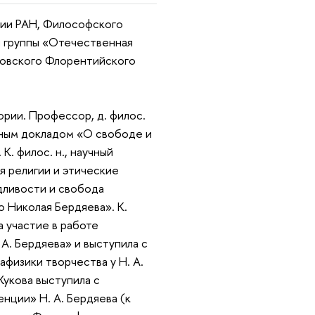
фии РАН, Философского
й группы «Отечественная
ковского Флорентийского
рии. Профессор, д. филос.
учным докладом «О свободе и
К. филос. н., научный
 религии и этические
дливости и свобода
о Николая Бердяева». К.
а участие в работе
А. Бердяева» и выступила с
физики творчества у Н. А.
Жукова выступила с
нции» Н. А. Бердяева (к