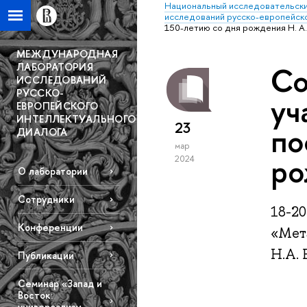
Национальный исследовательски
исследований русско-европейско
150-летию со дня рождения Н. А
МЕЖДУНАРОДНАЯ
ЛАБОРАТОРИЯ
Со
ИССЛЕДОВАНИЙ
РУССКО-
уч
ЕВРОПЕЙСКОГО
ИНТЕЛЛЕКТУАЛЬНОГО
23
по
ДИАЛОГА
мар
ро
2024
О лаборатории
Сотрудники
18-2
Конференции
«Мета
Н.А. 
Публикации
Семинар «Запад и
Восток:
универсализм