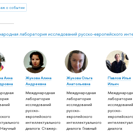
аж о событии
ародная лаборатория исследований русско-европейского инте
а Анна
Жукова Алина
Жукова Ольга
Павлов Илья
дровна
Андреевна
Анатольевна
Ильич
ародная
Международная
Международная
Международн
ория
лаборатория
лаборатория
лаборатория
ваний
исследований
исследований
исследовани
русско-
русско-
русско-
ского
европейского
европейского
европейског
ктуального
интеллектуального
интеллектуального
интеллектуал
: Научный
диалога: Стажер-
диалога: Главный
диалога: