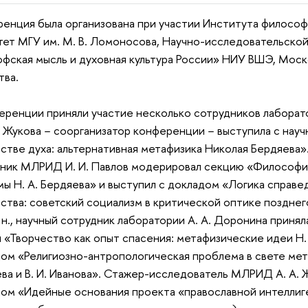
енция была организована при участии Института филосо
тет МГУ им. М. В. Ломоносова, Научно-исследовательско
фская мысль и духовная культура России» НИУ ВШЭ, Мос
тва.
еренции приняли участие несколько сотрудников лаборато
А. Жукова − соорганизатор конференции − выступила с на
стве духа: альтернативная метафизика Николая Бердяева». 
ник МЛРИД И. И. Павлов модерировал секцию «Философия
ы Н. А. Бердяева» и выступил с докладом «Логика справе
ства: советский социализм в критической оптике позднег
 н., научный сотрудник лаборатории А. А. Доронина принял
 «Творчество как опыт спасения: метафизические идеи Н. 
ом «Религиозно-антропологическая проблема в свете мета
ва и В. И. Иванова». Стажер-исследователь МЛРИД А. А. 
ом «Идейные основания проекта «православной интеллиге