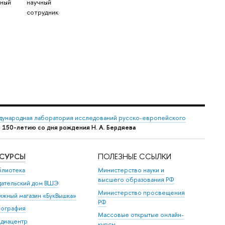
чный
научный
сотрудник
ународная лаборатория исследований русско-европейского
150-летию со дня рождения Н. А. Бердяева
ЕСУРСЫ
ПОЛЕЗНЫЕ ССЫЛКИ
блиотека
Министерство науки и
высшего образования РФ
дательский дом ВШЭ
Министерство просвещения
ижный магазин «БукВышка»
РФ
пография
Массовые открытые онлайн-
диацентр
курсы