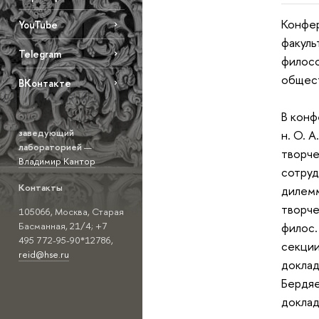
Конфер
YouTube
факуль
Telegram
филосо
общес
ВКонтакте
В конф
заведующий
н. О. 
лабораторией
—
творче
Владимир Кантор
сотруд
Контакты
дилемм
творче
105066, Москва, Старая
филос.
Басманная, 21/4; +7
495 772-95-90*12786,
секции
reid@hse.ru
доклад
Бердяе
доклад