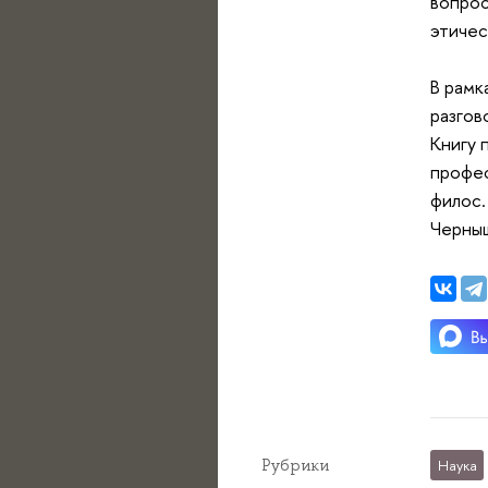
вопрос
этичес
В рамк
разгов
Книгу 
профес
филос.
Черныш
Рубрики
Наука