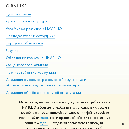
О ВЫШКЕ
ОБ
Цифры и факты
Ли
Руководство и структура
Дов
Устойчивое развитие в НИУ ВШЭ
Ол
Преподаватели и сотрудники
При
Корпуса и общежития
Вы
Закупки
При
Обращения граждан в НИУ ВШЭ
Ас
Фонд целевого капитала
До
Противодействие коррупции
Цен
Сведения о доходах, расходах, об имуществе и
Би
обязательствах имущественного характера
Об
Сведения об образовательной организации
Обр
Людям с ограниченными возможностями здоровья
Мы используем файлы cookies для улучшения работы сайта
Единая платежная страница
НИУ ВШЭ и большего удобства его использования. Более
подробную информацию об использовании файлов cookies
Работа в Вышке
можно найти
здесь
, наши правила обработки персональных
данных –
здесь
. Продолжая пользоваться сайтом, вы
✖
Редактору
подтверждаете, что были проинформированы об